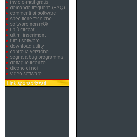
invio e-mail gratis
domande frequenti (FAQ)
commenti ai software
specifiche tecniche
software non m8k
i più cliccati
ultimi inserimenti
tutti i software
download utility
controlla versione
segnala bug programma
dettaglio licenze
dicono di noi
video software
Link sponsorizzati