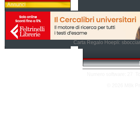
Annunci
Carta Regalo Hoepli: sboccian
Numero software: 27 Tota
© 2026 M8k Pr