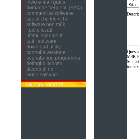
invio e-mail gratis
domande frequenti (FAQ)
commenti ai software
Descri
specifiche tecniche
software non m8k
i più cliccati
ultimi inserimenti
tutti i software
download utility
Questa
controlla versione
M8K Pr
segnala bug programma
Se desi
dettaglio licenze
indiriz
dicono di noi
video software
Link sponsorizzati