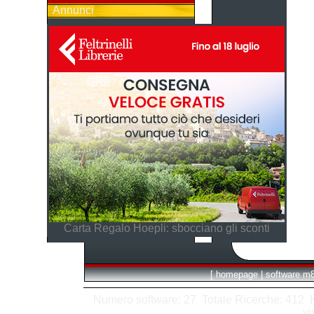
Annunci
Carta Regalo Hoepli: sbocciano gli sconti
[
homepage
|
software m
Numero software: 27 Totale Ricerche: 412 Hit
vi