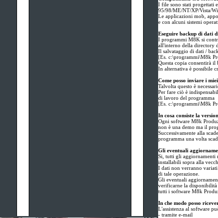
I file sono stati progettat
95/98/ME/NT/XP/Vista/W
Le applicazioni mob, appos
e con alcuni sistemi opera
Eseguire backup di dati
I programmi M8K si contrad
all'interno della directory 
Il salvataggio di dati / ba
[Es. c:\programmi\M8k 
Questa copia consentirà il b
In alternativa è possibile cr
Come posso inviare i miei
Talvolta questo è necessari
Per fare ciò è indispensabil
di lavoro del programma
[Es. c:\programmi\M8k 
In cosa consiste la versi
Ogni software M8k Produzio
non è una demo ma il prog
Successivamente alla scaden
programma una volta scaduto
Gli eventuali aggiornament
Si, tutti gli aggiornamenti
installabili sopra alla vecc
I dati non verranno variat
di tale operazione.
Gli eventuali aggiornamenti
verificarne la disponibilit
tutti i software M8k Produ
In che modo posso ricever
L'assistenza al software può
- tramite e-mail