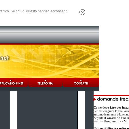
 traffico. Se chiudi questo banner, acconsenti
Come devo fare per insta
Per far eseguire l'installaz
automaticamente e lanciata
Seguite il wizard e a fine
Start -> Programmi -> 
Compatibilità tra softwar