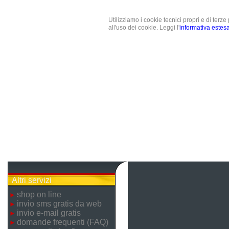
Utilizziamo i cookie tecnici propri e di terz
all'uso dei cookie. Leggi l'
informativa estes
Altri servizi
shop on line
invio sms gratis da web
invio e-mail gratis
domande frequenti (FAQ)