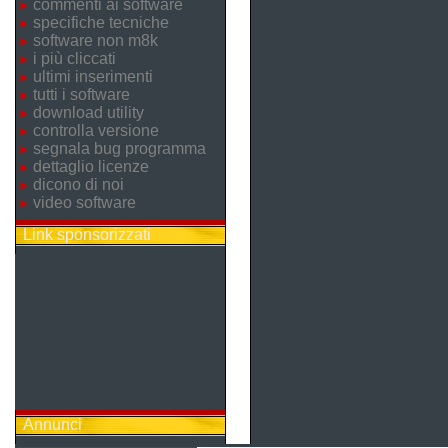
commenti ai software
specifiche tecniche
software non m8k
i più cliccati
ultimi inserimenti
tutti i software
download utility
controlla versione
segnala bug programma
dettaglio licenze
dicono di noi
video software
Link sponsorizzati
Annunci