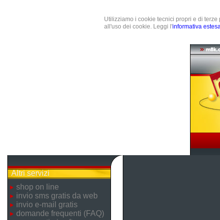
Utilizziamo i cookie tecnici propri e di terz
all'uso dei cookie. Leggi l'
informativa estes
Altri servizi
shop on line
invio sms gratis da web
invio e-mail gratis
domande frequenti (FAQ)