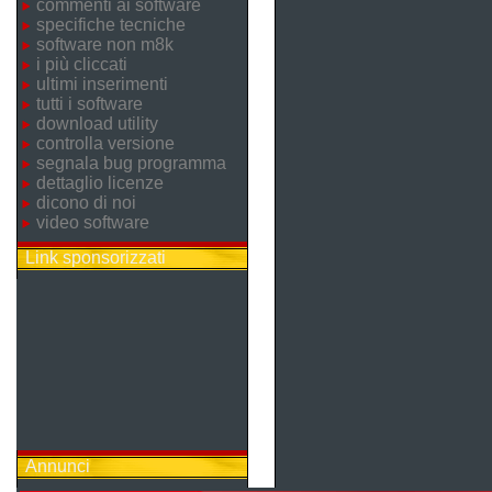
commenti ai software
specifiche tecniche
software non m8k
i più cliccati
ultimi inserimenti
tutti i software
download utility
controlla versione
segnala bug programma
dettaglio licenze
dicono di noi
video software
Link sponsorizzati
Annunci