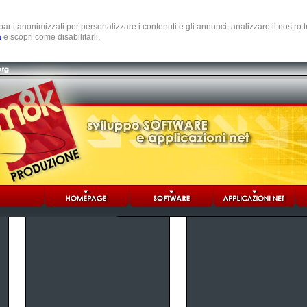
e parti anonimizzati per personalizzare i contenuti e gli annunci, analizzare il nostro
a
e scopri come disabilitarli.