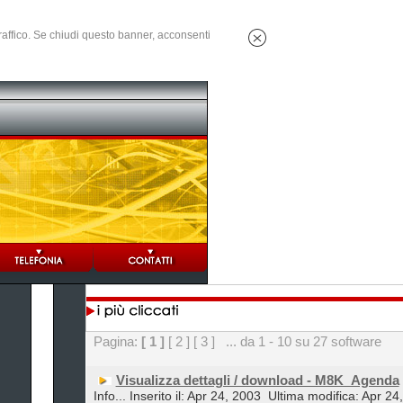
 traffico. Se chiudi questo banner, acconsenti
Pagina:
[ 1 ]
[ 2 ]
[ 3 ]
... da 1 - 10 su 27 software
Visualizza dettagli / download - M8K_Agenda
Info... Inserito il: Apr 24, 2003
Ultima modifica: Apr 24