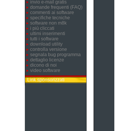
invio e-mail gratis
domande frequenti (FAQ)
commenti ai software
specifiche tecniche
software non m8k
i più cliccati
ultimi inserimenti
tutti i software
download utility
controlla versione
segnala bug programma
dettaglio licenze
dicono di noi
video software
Link sponsorizzati