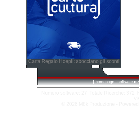
Carta Regalo Hoepli: sbocciano gli sconti
[
homepage
|
software m
Numero software: 27 Totale Ricerche: 372 Hit
vi
© 2026 M8k Produzione - Powere