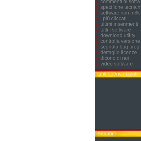
commenti ai softw
specifiche tecnich
software non m8k
i più cliccati
ultimi inserimenti
tutti i software
download utility
controlla versione
segnala bug pro
dettaglio licenze
dicono di noi
video software
Link sponsorizzati
Annunci