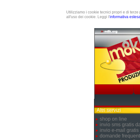
Utilizziamo i cookie tecnici propri e di terz
all'uso dei cookie. Leggi l'
informativa estes
Altri servizi
shop on line
invio sms gratis 
invio e-mail gratis
domande frequent