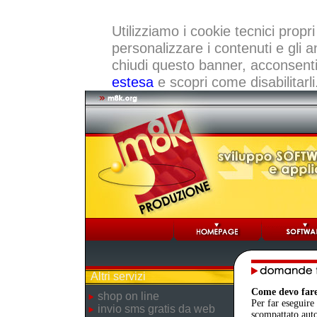
Utilizziamo i cookie tecnici propri
personalizzare i contenuti e gli a
chiudi questo banner, acconsenti a
estesa
e scopri come disabilitarli
Altri servizi
Come devo fare
shop on line
Per far eseguire 
invio sms gratis da web
scompattato auto