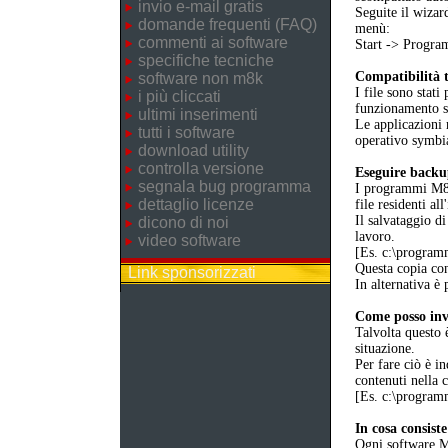
invio e-mail gratis
Seguite il wizar
domande frequenti (FAQ)
menù:
commenti ai software
Start -> Prog
specifiche tecniche
Compatibilità t
software non m8k
I file sono stati
i più cliccati
funzionamento 
ultimi inserimenti
Le applicazioni 
tutti i software
operativo symbia
download utility
controlla versione
Eseguire back
segnala bug programma
I programmi M8K 
dettaglio licenze
file residenti al
Il salvataggio di
dicono di noi
lavoro.
video software
[Es. c:\progr
Questa copia cons
Link sponsorizzati
In alternativa è 
Come posso invi
Talvolta questo 
situazione.
Per fare ciò è in
contenuti nella 
[Es. c:\progr
In cosa consist
Ogni software M