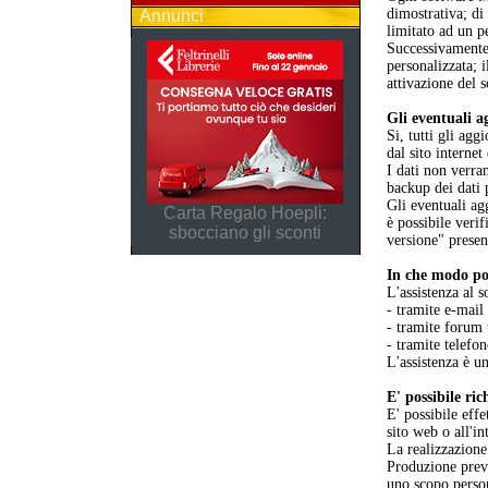
dimostrativa; d
Annunci
limitato ad un p
Successivamente 
personalizzata; 
attivazione del 
Gli eventuali a
Si, tutti gli ag
dal sito internet
I dati non verra
backup dei dati 
Gli eventuali ag
Carta Regalo Hoepli:
è possibile verif
sbocciano gli sconti
versione" presen
In che modo pos
L'assistenza al s
- tramite e-mail
- tramite forum 
- tramite telefo
L'assistenza è un
E' possibile ri
E' possibile eff
sito web o all'i
La realizzazione
Produzione previ
uno scopo perso