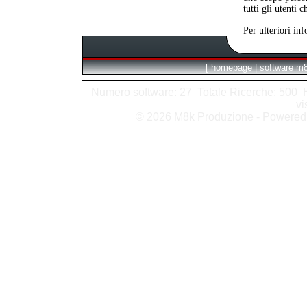
tutti gli utenti 
Per ulteriori in
[
homepage
|
software m
Numero software: 27 Totale Ricerche: 500 Hit
vi
© 2026 M8k Produzione - Powere