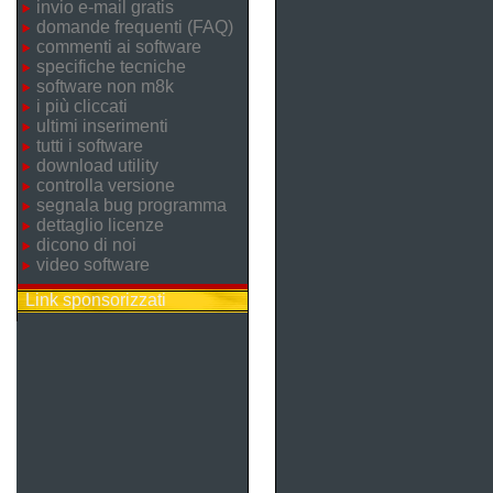
invio e-mail gratis
domande frequenti (FAQ)
commenti ai software
specifiche tecniche
software non m8k
i più cliccati
ultimi inserimenti
tutti i software
download utility
controlla versione
segnala bug programma
dettaglio licenze
dicono di noi
video software
Link sponsorizzati