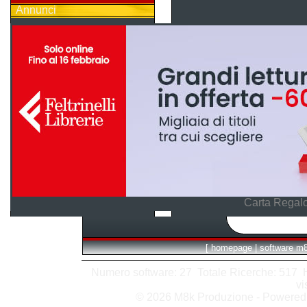
Annunci
Carta Regalo
[
homepage
|
software m
Numero software: 27 Totale Ricerche: 517 Hit
vi
© 2026 M8k Produzione - Powere