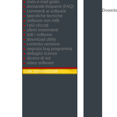
invio e-mail gratis
domande frequenti (FAQ)
Downl
commenti ai software
specifiche tecniche
software non m8k
i più cliccati
ultimi inserimenti
tutti i software
download utility
controlla versione
segnala bug programma
dettaglio licenze
dicono di noi
video software
Link sponsorizzati