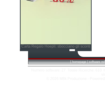
Carta Regalo Hoepli: sbocciano gli sconti
[
homepage
|
software m
Numero software: 27 Totale Ricerche: 610 Hit
vi
© 2026 M8k Produzione - Powere