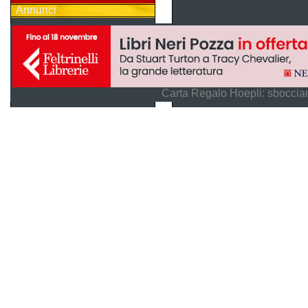
Annunci
Carta Regalo Hoepli: sboccian