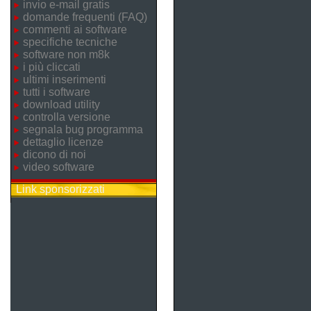
invio e-mail gratis
domande frequenti (FAQ)
commenti ai software
specifiche tecniche
software non m8k
i più cliccati
ultimi inserimenti
tutti i software
download utility
controlla versione
segnala bug programma
dettaglio licenze
dicono di noi
video software
Link sponsorizzati