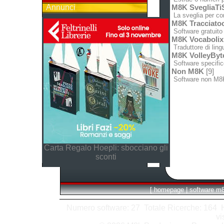
Annunci
M8K SvegliaTi
La sveglia per com
M8K Tracciato
Software gratuito 
M8K Vocabolix
Traduttore di lingu
M8K VolleyByt
Software specifico
Non M8K
[9]
Software non M8
Carta Regalo Hoepli: sbocciano gli
sconti
[
homepage
|
software m
Numero software: 27 Totale Ricerche: 164 Hit
vi