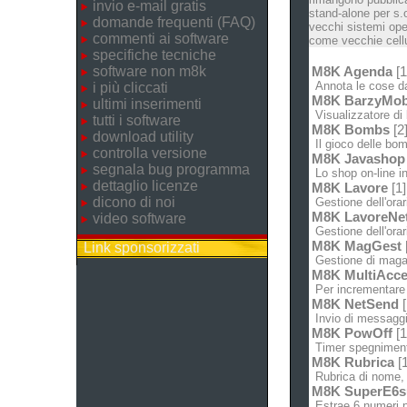
invio e-mail gratis
stand-alone per s.
domande frequenti (FAQ)
vecchi sistemi ope
commenti ai software
come vecchie cellu
specifiche tecniche
software non m8k
M8K Agenda
[1
Annota le cose da 
i più cliccati
M8K BarzyMo
ultimi inserimenti
Visualizzatore di b
tutti i software
M8K Bombs
[2
download utility
Il gioco delle bo
controlla versione
M8K Javashop
segnala bug programma
Lo shop on-line in
dettaglio licenze
M8K Lavore
[1]
dicono di noi
Gestione dell'orar
M8K LavoreNe
video software
Gestione dell'orari
M8K MagGest
Link sponsorizzati
Gestione di magazz
M8K MultiAcce
Per incrementare 
M8K NetSend
[
Invio di messaggin
M8K PowOff
[1
Timer spegnimento
M8K Rubrica
[1
Rubrica di nome, 
M8K SuperE6s
Estrae 6 numeri pr