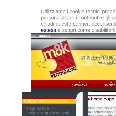
Utilizziamo i cookie tecnici propri
personalizzare i contenuti e gli a
chiudi questo banner, acconsenti a
estesa
e scopri come disabilitarli
Altri servizi
shop on line
M8k Produzione ha
tali software non s
invio sms gratis da web
rimangono pubblica