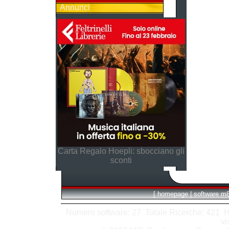
Annunci
Carta Regalo Hoepli: sbocciano gli
sconti
[
homepage
|
software m
Numero software: 27 Totale Ricerche: 421 Hits
vi