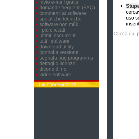
invio e-mail gratis
Stup
domande frequenti (FAQ)
cercav
commenti ai software
uso s
specifiche tecniche
inseri
software non m8k
i più cliccati
Clicca qui 
ultimi inserimenti
tutti i software
download utility
controlla versione
segnala bug programma
dettaglio licenze
dicono di noi
video software
Link sponsorizzati