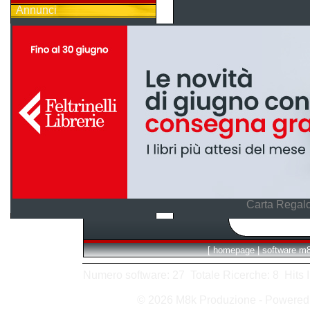
Annunci
Carta Regalo
[
homepage
|
software m
Numero software: 27 Totale Ricerche: 8 Hits In:
© 2026 M8k Produzione - Powere