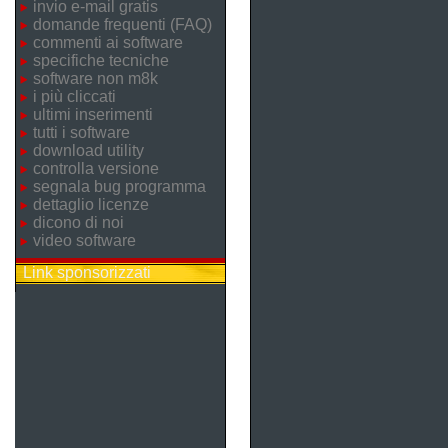
invio e-mail gratis
domande frequenti (FAQ)
commenti ai software
specifiche tecniche
software non m8k
i più cliccati
ultimi inserimenti
tutti i software
download utility
controlla versione
segnala bug programma
dettaglio licenze
dicono di noi
video software
Link sponsorizzati