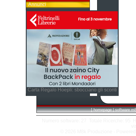
Annunci
Carta Regalo Hoepli: sbocciano gli sconti
[
homepage
|
software m
Numero software: 27 Totale Ricerche: 95 Hits
vi
© 2026 M8k Produzione - Powere