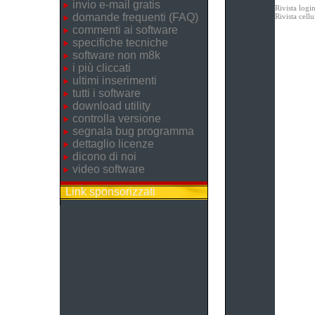
invio e-mail gratis
Rivista logi
domande frequenti (FAQ)
Rivista cel
commenti ai software
specifiche tecniche
software non m8k
i più cliccati
ultimi inserimenti
tutti i software
download utility
controlla versione
segnala bug programma
dettaglio licenze
dicono di noi
video software
Link sponsorizzati