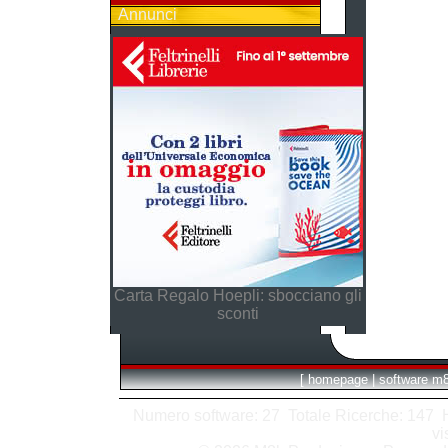
Annunci
Carta Regalo Hoepli: sbocciano gli
sconti
[
homepage
|
software m
Numero software: 27 Totale Ricerche: 147 Hit
vi