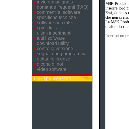
invio e-mail gratis
M8K Produzion
domande frequenti (FAQ)
inserire loro 
commenti ai software
Essi, dopo ess
specifiche tecniche
che non si risc
La M8K Produzi
software non m8k
qualora lo rite
i più cliccati
ultimi inserimenti
Inserisci un 
tutti i software
download utility
controlla versione
segnala bug programma
dettaglio licenze
dicono di noi
video software
Link sponsorizzati