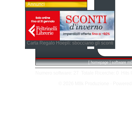
Annunci
Carta Regalo Hoepli: sbocciano gli sconti
[
homepage
|
software m
Numero software: 27 Totale Ricerche: 0 Hits In:
© 2026 M8k Produzione - Powere