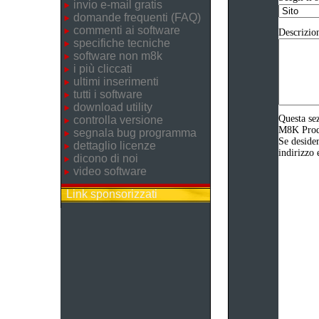
invio e-mail gratis
domande frequenti (FAQ)
commenti ai software
Descrizio
specifiche tecniche
software non m8k
i più cliccati
ultimi inserimenti
tutti i software
download utility
Questa sez
controlla versione
M8K Produz
segnala bug programma
Se desider
dettaglio licenze
indirizzo 
dicono di noi
video software
Link sponsorizzati