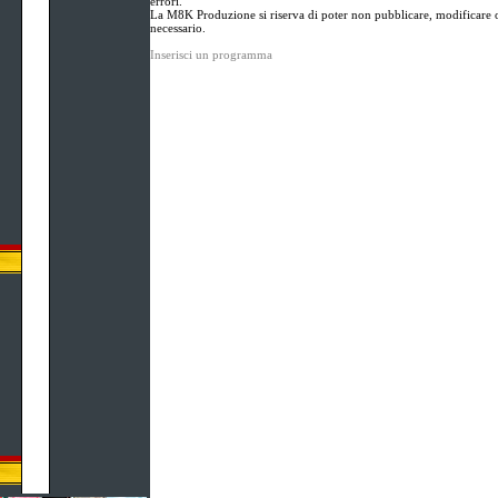
errori.
La M8K Produzione si riserva di poter non pubblicare, modificare o
necessario.
Inserisci un programma