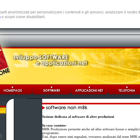
e parti anonimizzati per personalizzare i contenuti e gli annunci, analizzare il nostro
a
e scopri come disabilitarli.
Sezione dedicata al software di altre produzioni
In cosa consiste:
M8K Produzione permette anche ad altre software house o semplici 
programmi.
)
Essi, dopo essere stati segnalati, verranno analizzati dal team M8K e