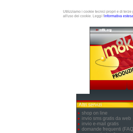
Utilizziamo i cookie tecnici propri e di terz
all'uso dei cookie. Leggi l'
informativa estes
Altri servizi
shop on line
invio sms gratis da web
invio e-mail gratis
domande frequenti (FAQ