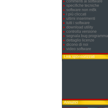
commenti ai software
specifiche tecniche
software non m8k
i più cliccati
ultimi inserimenti
tutti i software
download utility
controlla versione
segnala bug programma
dettaglio licenze
dicono di noi
video software
Link sponsorizzati
Annunci