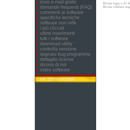
invio e-mail gratis
Rivista login n.42 
domande frequenti (FAQ)
Rivista cellulare m
commenti ai software
specifiche tecniche
software non m8k
i più cliccati
ultimi inserimenti
tutti i software
download utility
controlla versione
segnala bug programma
dettaglio licenze
dicono di noi
video software
Link sponsorizzati