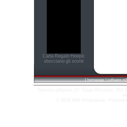
Carta Regalo Hoepli:
sbocciano gli sconti
[
homepage
|
software m
Numero software: 27 Totale Ricerche: 393 Hit
vi
© 2026 M8k Produzione - Powere