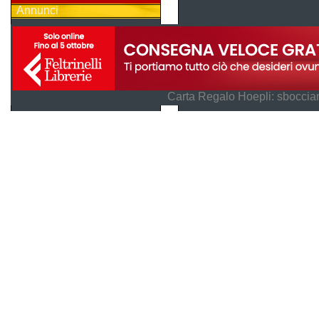
Annunci
Carta Regalo Hoepli: sboccian