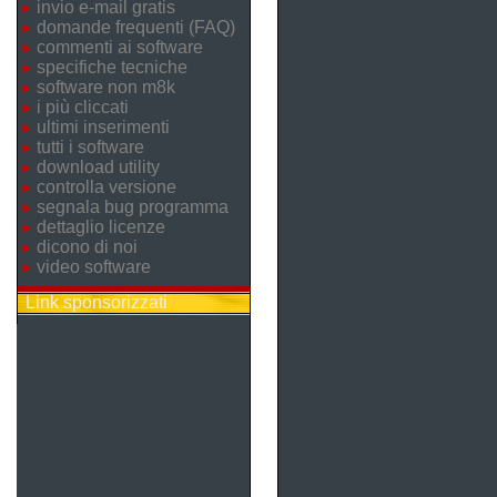
invio e-mail gratis
domande frequenti (FAQ)
commenti ai software
specifiche tecniche
software non m8k
i più cliccati
ultimi inserimenti
tutti i software
download utility
controlla versione
segnala bug programma
dettaglio licenze
dicono di noi
video software
Link sponsorizzati