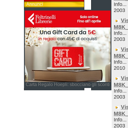
Info...
Annunci
2003
Vi
M8K_
Info...
2003
Vi
M8K_
Info...
2010
Vi
M8K_
Carta Regalo Hoepli: sbocciano gli sconti
Info...
2003
Vi
M8K_
Info...
2003