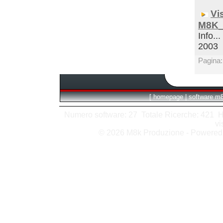
Vi
M8K_
Info...
2003
Pagina
[
homepage
|
software m
Numero software: 27 Totale Ricerche: 421 Hits
vi
© 2026 M8k Produzione - Powere