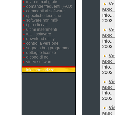
invio e-mail gratis
Vi
domande frequenti (FAQ)
M8K_
commenti ai software
Info...
specifiche tecniche
software non m8k
2003
i più cliccati
Vi
ultimi inserimenti
tutti i software
M8K_
download utility
Info...
controlla versione
2003
segnala bug programma
dettaglio licenze
Vi
dicono di noi
M8K_
video software
Info...
Link sponsorizzati
2003
Vi
M8K_
Info...
2003
Vi
M8K_