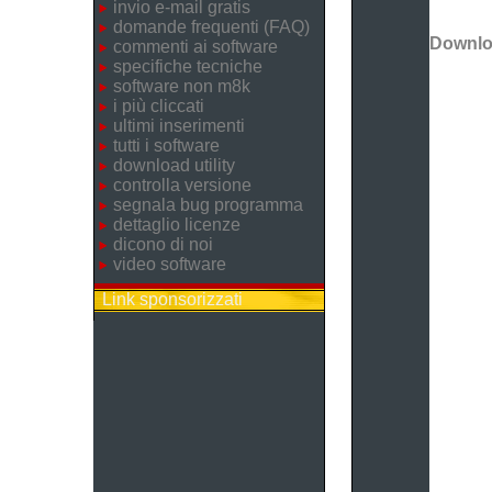
invio e-mail gratis
domande frequenti (FAQ)
Downl
commenti ai software
specifiche tecniche
software non m8k
i più cliccati
ultimi inserimenti
tutti i software
download utility
controlla versione
segnala bug programma
dettaglio licenze
dicono di noi
video software
Link sponsorizzati