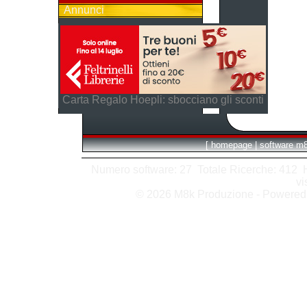
Annunci
Carta Regalo Hoepli: sbocciano gli sconti
[
homepage
|
software m
Numero software: 27 Totale Ricerche: 412 Hit
vi
© 2026 M8k Produzione - Powere