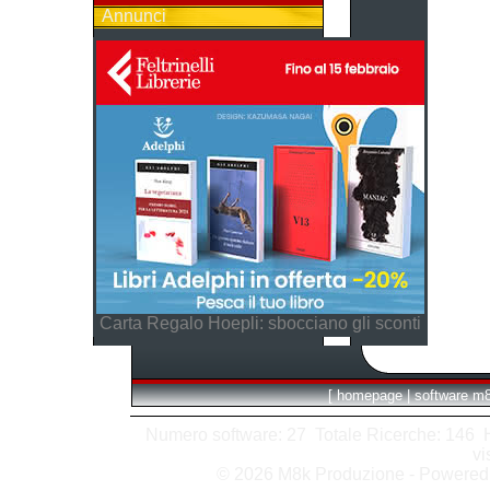
Annunci
Carta Regalo Hoepli: sbocciano gli sconti
[
homepage
|
software m
Numero software: 27 Totale Ricerche: 146 Hit
vi
© 2026 M8k Produzione - Powere