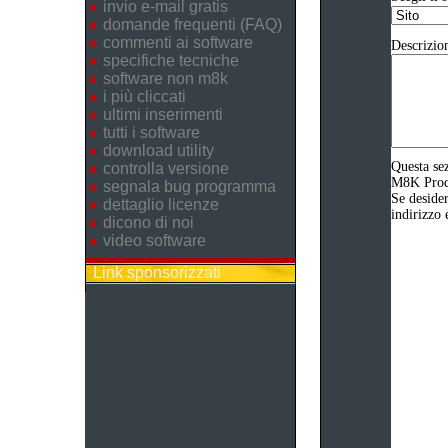
invio e-mail gratis
domande frequenti (FAQ)
commenti ai software
Descrizio
specifiche tecniche
software non m8k
i più cliccati
ultimi inserimenti
tutti i software
download utility
Questa sez
controlla versione
M8K Produz
segnala bug programma
Se desider
dettaglio licenze
indirizzo 
dicono di noi
video software
Link sponsorizzati