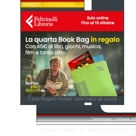
Annunci
Carta Regalo Hoepli: sbocciano gli sconti
[
homepage
|
software m
Numero software: 27 Totale Ricerche: 82 Hits
vi