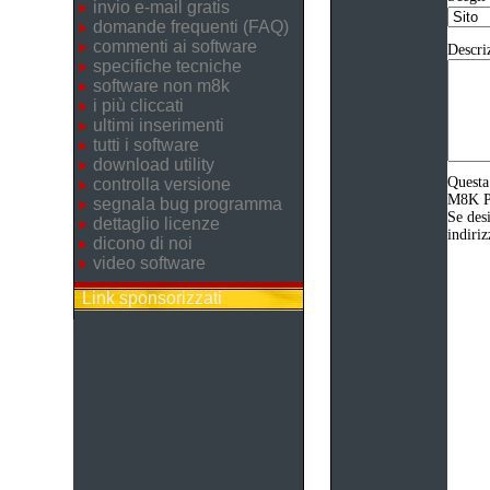
invio e-mail gratis
domande frequenti (FAQ)
commenti ai software
Descri
specifiche tecniche
software non m8k
i più cliccati
ultimi inserimenti
tutti i software
download utility
Questa
controlla versione
M8K Pr
segnala bug programma
Se desi
dettaglio licenze
indiriz
dicono di noi
video software
Link sponsorizzati