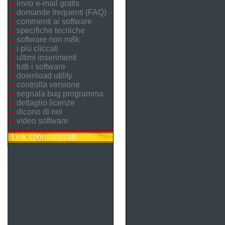
invio e-mail gratis
domande frequenti (FAQ)
commenti ai software
specifiche tecniche
software non m8k
i più cliccati
ultimi inserimenti
tutti i software
download utility
controlla versione
segnala bug programma
dettaglio licenze
dicono di noi
video software
Link sponsorizzati