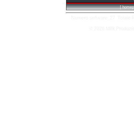
[
homep
Numero software: 27 Totale Ri
© 2026 M8k Produzi