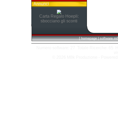
Annunci
Carta Regalo Hoepli:
sbocciano gli sconti
[
homepage
|
software m
Numero software: 27 Totale Ricerche: 65 Hits
vi
© 2026 M8k Produzione - Powere