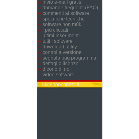
invio e-mail gratis
domande frequenti (FAQ)
commenti ai software
specifiche tecniche
software non m8k
i più cliccati
ultimi inserimenti
tutti i software
download utility
controlla versione
segnala bug programma
dettaglio licenze
dicono di noi
video software
Link sponsorizzati