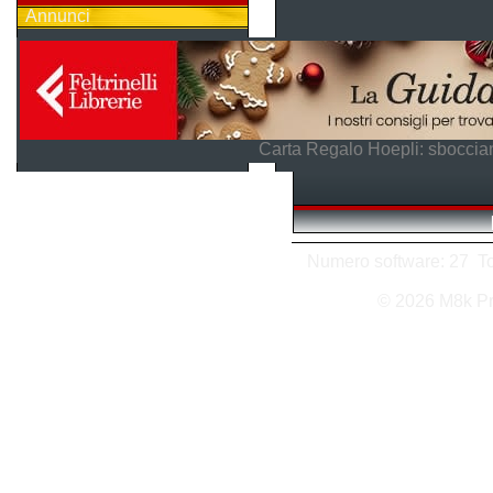
Annunci
Carta Regalo Hoepli: sboccian
Numero software: 27 Tot
© 2026 M8k P