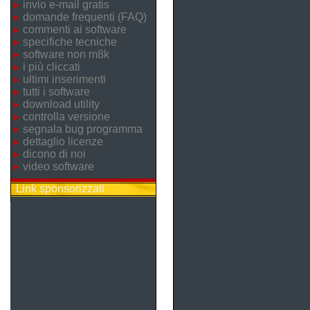
invio e-mail gratis
domande frequenti (FAQ)
commenti ai software
specifiche tecniche
software non m8k
i più cliccati
ultimi inserimenti
tutti i software
download utility
controlla versione
segnala bug programma
dettaglio licenze
dicono di noi
video software
Link sponsorizzati