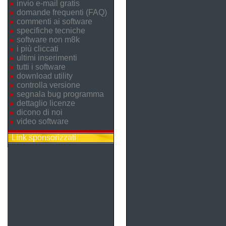
invio e-mail gratis
domande frequenti (FAQ)
commenti ai software
specifiche tecniche
software non m8k
i più cliccati
ultimi inserimenti
tutti i software
download utility
controlla versione
segnala bug programma
dettaglio licenze
dicono di noi
video software
Link sponsorizzati