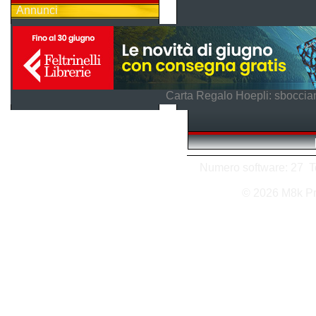
Annunci
Carta Regalo Hoepli: sboccian
Numero software: 27 Tot
© 2026 M8k P