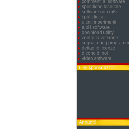
commenti ai software
specifiche tecniche
software non m8k
i più cliccati
ultimi inserimenti
tutti i software
download utility
controlla versione
segnala bug program
dettaglio licenze
dicono di noi
video software
Link sponsorizzati
Annunci