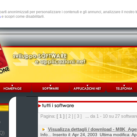
e parti anonimizzati per personalizzare i contenuti e gli annunci, analizzare il nostro
a
e scopri come disabilitarli.
Pagina:
[ 1 ]
[ 2 ]
[ 3 ]
... da 1 - 10 su 27 softwar
b
Visualizza dettagli / download - M8K_Ag
Q)
Info... Inserito il: Apr 24, 2003
Ultima modifica: Ap