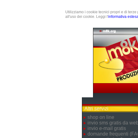
Utilizziamo i cookie tecnici propri e di terz
all'uso dei cookie. Leggi l'
informativa estes
Altri servizi
shop on line
invio sms gratis da we
invio e-mail gratis
domande frequenti (FA