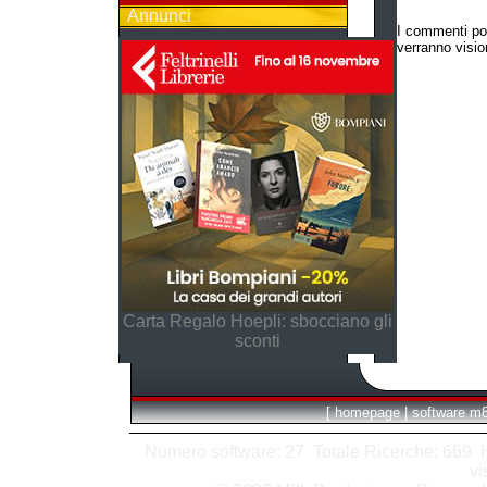
Annunci
I commenti po
verranno vision
Carta Regalo Hoepli: sbocciano gli
sconti
[
homepage
|
software m
Numero software: 27 Totale Ricerche: 669 Hit
vi