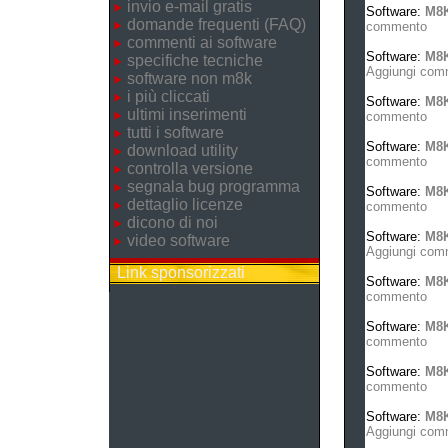
invio e-mail gratis
Software:
M8K
domande frequenti (FAQ)
commento
commenti ai software
Software:
M8K
specifiche tecniche
Aggiungi com
software non m8k
i più cliccati
Software:
M8
ultimi inserimenti
commento
tutti i software
Software:
M8K
download utility
commento
controlla versione
segnala bug programma
Software:
M8K
dettaglio licenze
commento
dicono di noi
Software:
M8K
video software
Aggiungi com
Link sponsorizzati
Software:
M8
commento
Software:
M8K
commento
Software:
M8K
commento
Software:
M8K
Aggiungi com