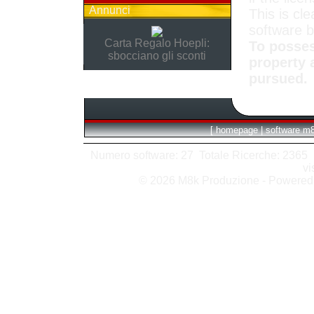
Annunci
This is cle
software 
Carta Regalo Hoepli:
To posses
sbocciano gli sconti
property 
pursued.
[
homepage
|
software m
Numero software: 27 Totale Ricerche: 2365 Hit
vi
© 2026 M8k Produzione - Powere