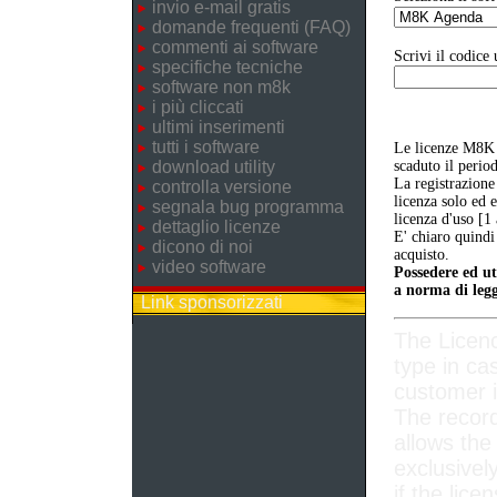
invio e-mail gratis
domande frequenti (FAQ)
commenti ai software
Scrivi il codice 
specifiche tecniche
software non m8k
i più cliccati
ultimi inserimenti
tutti i software
Le licenze M8K 
download utility
scaduto il perio
La registrazione
controlla versione
licenza solo ed 
segnala bug programma
licenza d'uso [1
dettaglio licenze
E' chiaro quindi
dicono di noi
acquisto.
video software
Possedere ed ut
a norma di legg
Link sponsorizzati
The Licen
type in ca
customer i
The record
allows the
exclusivel
if the lice