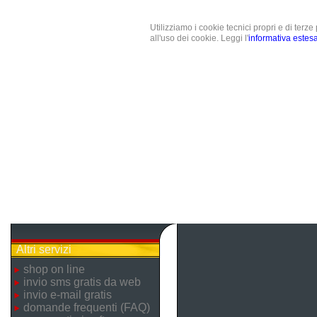
Utilizziamo i cookie tecnici propri e di terz
all'uso dei cookie. Leggi l'
informativa estes
Altri servizi
shop on line
invio sms gratis da web
invio e-mail gratis
domande frequenti (FAQ)