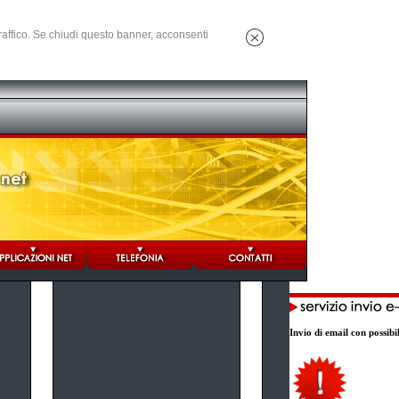
 traffico. Se chiudi questo banner, acconsenti
Invio di email con possibi