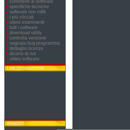
commenti ai software
specifiche tecniche
software non m8k
i più cliccati
ultimi inserimenti
tutti i software
download utility
controlla versione
segnala bug programma
dettaglio licenze
dicono di noi
video software
Link sponsorizzati
Annunci