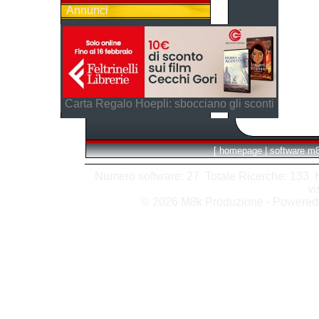
Annunci
Carta Regalo Hoepli: sbocciano gli sconti
[
homepage
|
software m
Numero software: 27 Totale Ricerche: 133 Hit
vi
© 2026 M8k Produzione - Powere