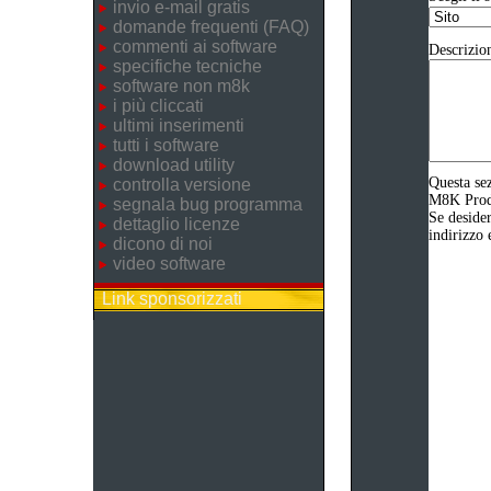
invio e-mail gratis
domande frequenti (FAQ)
commenti ai software
Descrizio
specifiche tecniche
software non m8k
i più cliccati
ultimi inserimenti
tutti i software
download utility
Questa sez
controlla versione
M8K Produz
segnala bug programma
Se desider
dettaglio licenze
indirizzo 
dicono di noi
video software
Link sponsorizzati