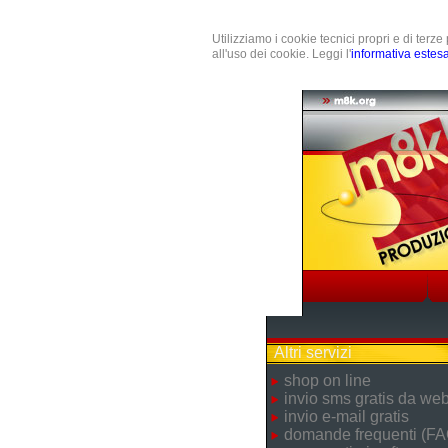
Utilizziamo i cookie tecnici propri e di terz
all'uso dei cookie. Leggi l'
informativa estes
Altri servizi
shop on line
invio sms gratis da we
invio e-mail gratis
domande frequenti (FA