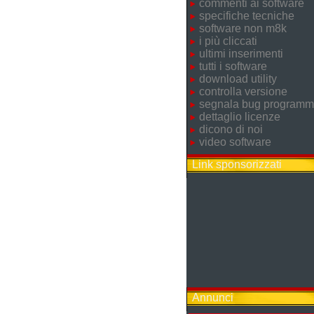
commenti ai software
specifiche tecniche
software non m8k
i più cliccati
ultimi inserimenti
tutti i software
download utility
controlla versione
segnala bug program
dettaglio licenze
dicono di noi
video software
Link sponsorizzati
Annunci