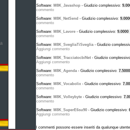
Software:
M8K_Javashop
- Giudizio complessivo:
9.0
commento
Software:
M8K_NetSend
- Giudizio complessivo:
9.00
commento
Software:
M8K_Lavore
- Giudizio complessivo:
9.0000
commento
ma
Software:
M8K_SvegliaTiSveglia
- Giudizio complessi
Aggiungi commento
Software:
M8K_TracciatocbiNet
- Giudizio complessiv
Aggiungi commento
Software:
M8K_Agenda
- Giudizio complessivo:
7.500
commento
Software:
M8K_Vocabolix
- Giudizio complessivo:
7.0
commento
Software:
M8K_Volleybyte
- Giudizio complessivo:
7.0
commento
Software:
M8K_SuperE6su90
- Giudizio complessivo:
Aggiungi commento
I commenti possono essere inseriti da qualunque utente