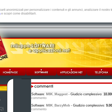
e parti anonimizzati per personalizzare i contenuti e gli annunci, analizzare il nostro
a
e scopri come disabilitarli.
Software:
M8K_Maggest
- Giudizio complessivo:
10.0
commento
b
Software:
M8K_BarzyMob
- Giudizio complessivo:
9.0
Q)
commento