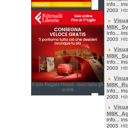
Info... In
Annunci
2003
Hit
Visua
M8K_Sve
Info... In
2003
Hit
Visua
M8K_Su
Info... In
2003
Hit
Visua
M8K_Ru
Carta Regalo Hoepli: sbocciano gli
sconti
Info... In
2003
Hit
Visua
M8K_Ag
Info... In
2003
Hit