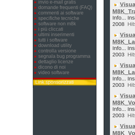
invio e-mail gratis
Visua
domande frequenti (FAQ)
M8K_Tra
commenti ai software
Info... In
specifiche tecniche
software non m8k
2008
Hit
i più cliccati
Visua
ultimi inserimenti
tutti i software
M8K_La
download utility
Info... In
controlla versione
2003
Hit
segnala bug programma
dettaglio licenze
Visua
dicono di noi
M8K_La
video software
Info... In
Link sponsorizzati
2003
Hit
Visua
M8K_Vol
Info... In
2003
Hit
Visua
M8K_Vo