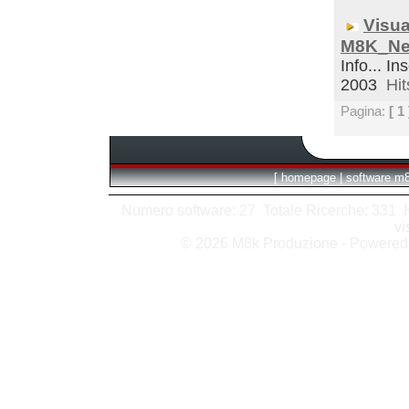
Visua
M8K_Ne
Info... In
2003
Hit
Pagina:
[ 1 
[
homepage
|
software m
Numero software: 27 Totale Ricerche: 331 Hit
vi
© 2026 M8k Produzione - Powere