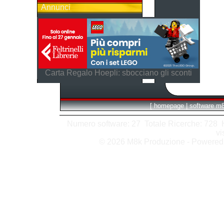
Annunci
Carta Regalo Hoepli: sbocciano gli sconti
[
homepage
|
software m
Numero software: 27 Totale Ricerche: 728 Hit
vi
© 2026 M8k Produzione - Powere