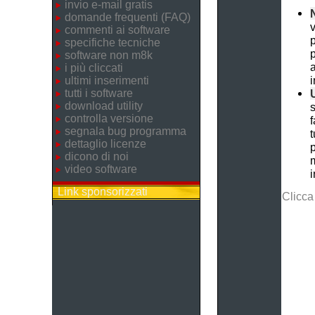
invio e-mail gratis
N
domande frequenti (FAQ)
v
commenti ai software
p
specifiche tecniche
p
software non m8k
i più cliccati
i
ultimi inserimenti
tutti i software
U
download utility
s
controlla versione
f
segnala bug programma
t
dettaglio licenze
p
dicono di noi
m
video software
i
Link sponsorizzati
Clicca