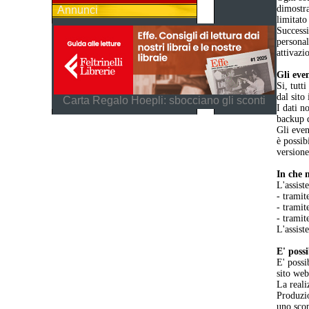
dimostra
Annunci
limitato
Successi
personal
attivazi
Gli even
Si, tutt
dal sito
Carta Regalo Hoepli: sbocciano gli sconti
I dati n
backup d
Gli even
è possib
versione
In che 
L'assist
- tramit
- tramit
- tramit
L'assist
E' poss
E' possi
sito web
La reali
Produzio
uno scop