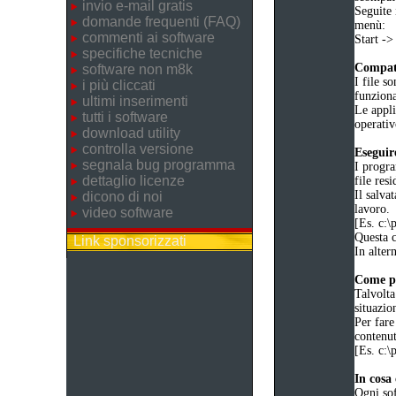
invio e-mail gratis
Seguite 
domande frequenti (FAQ)
menù:
commenti ai software
Start -
specifiche tecniche
Compati
software non m8k
I file s
i più cliccati
funzion
ultimi inserimenti
Le appli
tutti i software
operativ
download utility
controlla versione
Eseguir
segnala bug programma
I progra
dettaglio licenze
file resi
Il salva
dicono di noi
lavoro.
video software
[Es. c:
Questa c
Link sponsorizzati
In altern
Come po
Talvolta
situazio
Per fare
contenut
[Es. c:
In cosa 
Ogni sof