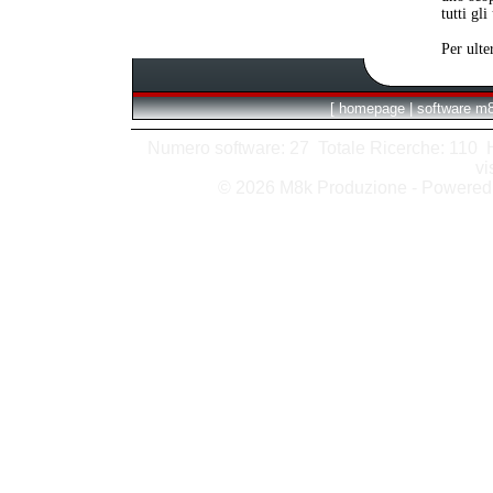
tutti gli
Per ulte
[
homepage
|
software m
Numero software: 27 Totale Ricerche: 110 Hit
vi
© 2026 M8k Produzione - Powere