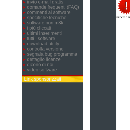
invio e-mail gratis
domande frequenti (FAQ)
commenti ai software
specifiche tecniche
Servizio n
software non m8k
i più cliccati
ultimi inserimenti
tutti i software
download utility
controlla versione
segnala bug programma
dettaglio licenze
dicono di noi
video software
Link sponsorizzati