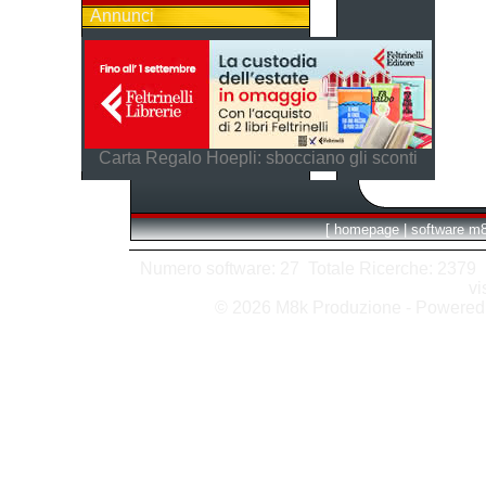
Annunci
Carta Regalo Hoepli: sbocciano gli sconti
[
homepage
|
software m
Numero software: 27 Totale Ricerche: 2379 Hit
vi
© 2026 M8k Produzione - Powere