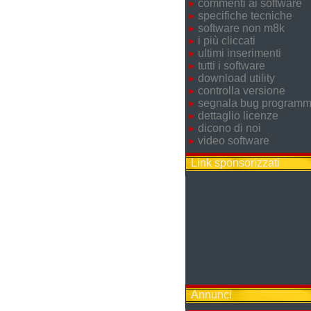
commenti ai software
specifiche tecniche
software non m8k
i più cliccati
ultimi inserimenti
tutti i software
download utility
controlla versione
segnala bug program
dettaglio licenze
dicono di noi
video software
Link sponsorizzati
Annunci