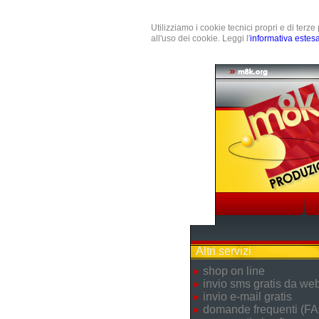
Utilizziamo i cookie tecnici propri e di terz
all'uso dei cookie. Leggi l'
informativa estes
Altri servizi
shop on line
invio sms gratis da we
invio e-mail gratis
domande frequenti (FA