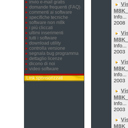
invio e-mail gratis
Vi
domande frequenti (FAQ)
M8K_
commenti ai software
Info..
specifiche tecniche
software non m8k
2008
i più cliccati
Vi
ultimi inserimenti
tutti i software
M8K_
download utility
Info...
controlla versione
2003
segnala bug programma
dettaglio licenze
Vi
dicono di noi
M8K_
video software
Info...
Link sponsorizzati
2003
Vi
M8K_
Info...
2003
Vi
M8K_