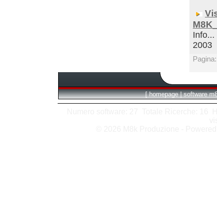
Vi
M8K_
Info...
2003
Pagina
[
homepage
|
software m
Numero software: 27 Totale Ricerche: 16 Hits
vi
© 2026 M8k Produzione - Powere