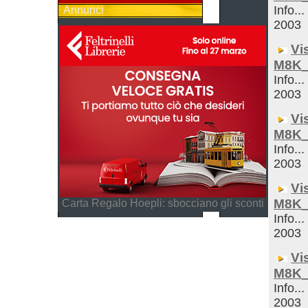
Info...
Annunci
2003
Vi
M8K_
Info...
2003
Vi
M8K_
Info...
2003
Vi
M8K_
Carta Regalo Hoepli: sbocciano gli sconti
Info...
2003
Vi
M8K_
Info...
2003