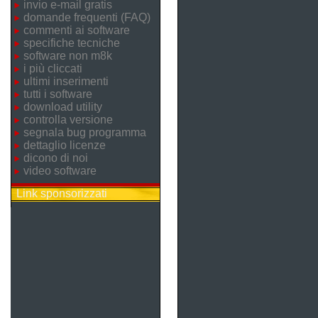
invio e-mail gratis
domande frequenti (FAQ)
commenti ai software
specifiche tecniche
software non m8k
i più cliccati
ultimi inserimenti
tutti i software
download utility
controlla versione
segnala bug programma
dettaglio licenze
dicono di noi
video software
Link sponsorizzati