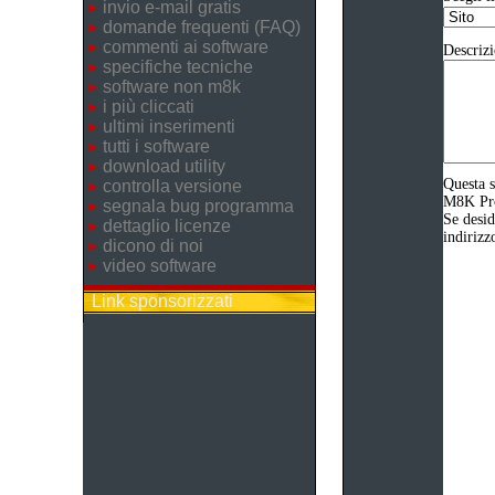
invio e-mail gratis
domande frequenti (FAQ)
commenti ai software
Descrizi
specifiche tecniche
software non m8k
i più cliccati
ultimi inserimenti
tutti i software
download utility
Questa s
controlla versione
M8K Prod
segnala bug programma
Se desid
dettaglio licenze
indirizz
dicono di noi
video software
Link sponsorizzati