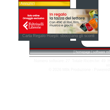
Annunci
Carta Regalo Hoepli: sbocciano gli sconti
[
homepage
|
software m
Numero software: 27 Totale Ricerche: 49 Hits
vi
© 2026 M8k Produzione - Powere