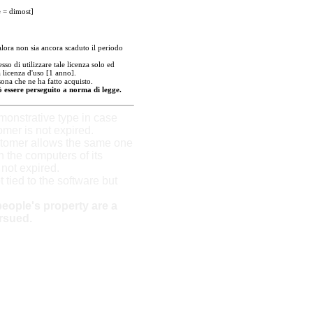
e = dimost]
ora non sia ancora scaduto il periodo
so di utilizzare tale licenza solo ed
 licenza d'uso [1 anno].
sona che ne ha fatto acquisto.
uò essere perseguito a norma di legge.
onstrative type in case
omer is not expired.
stomer allows the same one
n the computers of its
s not expired.
t tied to the software but
eople's property are a
rsued.