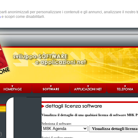
e parti anonimizzati per personalizzare i contenuti e gli annunci, analizzare il nostro
a
e scopri come disabilitarli.
Visualizza il dettaglio di una qualsiasi licenza di software M8K 
Seleziona il software:
)
Scrivi il codice utente: