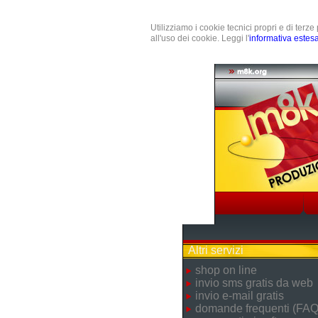
Utilizziamo i cookie tecnici propri e di terz
all'uso dei cookie. Leggi l'
informativa estes
Altri servizi
shop on line
invio sms gratis da web
invio e-mail gratis
domande frequenti (FAQ