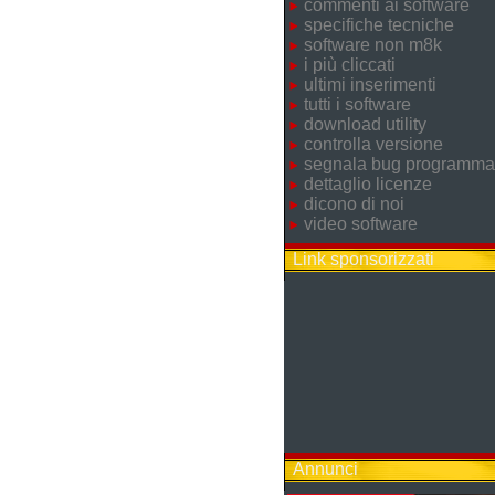
commenti ai software
specifiche tecniche
software non m8k
i più cliccati
ultimi inserimenti
tutti i software
download utility
controlla versione
segnala bug programma
dettaglio licenze
dicono di noi
video software
Link sponsorizzati
Annunci