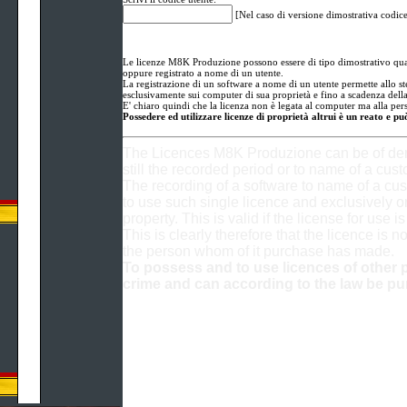
[Nel caso di versione dimostrativa codic
Le licenze M8K Produzione possono essere di tipo dimostrativo qual
oppure registrato a nome di un utente.
La registrazione di un software a nome di un utente permette allo stes
esclusivamente sui computer di sua proprietà e fino a scadenza della
E' chiaro quindi che la licenza non è legata al computer ma alla per
Possedere ed utilizzare licenze di proprietà altrui è un reato e p
The Licences M8K Produzione can be of dem
still the recorded period or to name of a cust
The recording of a software to name of a cu
to use such single licence and exclusively o
property. This is valid if the license for use i
This is clearly therefore that the licence is no
the person whom of it purchase has made.
To possess and to use licences of other p
crime and can according to the law be pu