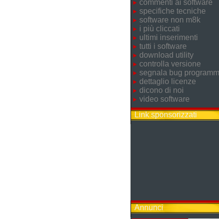
commenti ai software
specifiche tecniche
software non m8k
i più cliccati
ultimi inserimenti
tutti i software
download utility
controlla versione
segnala bug program
dettaglio licenze
dicono di noi
video software
Link sponsorizzati
Annunci