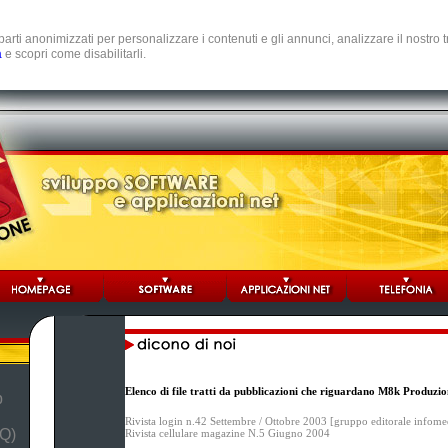
e parti anonimizzati per personalizzare i contenuti e gli annunci, analizzare il nostro
a
e scopri come disabilitarli.
Elenco di file tratti da pubblicazioni che riguardano M8k Produzio
b
Rivista login n.42 Settembre / Ottobre 2003 [gruppo editorale infome
Q)
Rivista cellulare magazine N.5 Giugno 2004