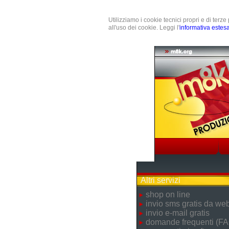
Utilizziamo i cookie tecnici propri e di terz
all'uso dei cookie. Leggi l'
informativa estes
Altri servizi
shop on line
invio sms gratis da we
invio e-mail gratis
domande frequenti (FA