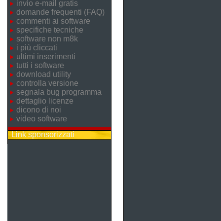
invio e-mail gratis
domande frequenti (FAQ)
commenti ai software
specifiche tecniche
software non m8k
i più cliccati
ultimi inserimenti
tutti i software
download utility
controlla versione
segnala bug programma
dettaglio licenze
dicono di noi
video software
Link sponsorizzati