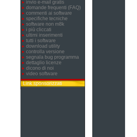
invio e-mail gratis
domande frequenti (FAQ)
commenti ai software
specifiche tecniche
software non m8k
i più cliccati
ultimi inserimenti
tutti i software
download utility
controlla versione
segnala bug programma
dettaglio licenze
dicono di noi
video software
Link sponsorizzati