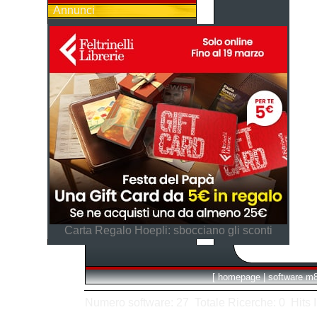
Annunci
Carta Regalo Hoepli: sbocciano gli sconti
[
homepage
|
software m
Numero software: 27 Totale Ricerche: 0 Hits In: