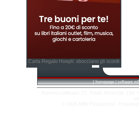
Carta Regalo Hoepli: sbocciano gli sconti
[
homepage
|
software m
Numero software: 27 Totale Ricerche: 134 Hit
vi
© 2026 M8k Produzione - Powere