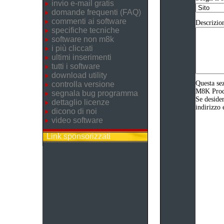
invio e-mail gratis
domande frequenti (FAQ)
commenti ai software
Descrizio
specifiche tecniche
software non m8k
i più cliccati
ultimi inserimenti
tutti i software
download utility
Questa sez
controlla versione
M8K Produz
segnala bug programma
Se desider
dettaglio licenze
indirizzo 
dicono di noi
video software
Link sponsorizzati