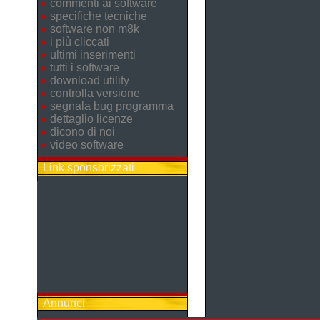
commenti ai software
specifiche tecniche
software non m8k
i più cliccati
ultimi inserimenti
tutti i software
download utility
controlla versione
segnala bug programma
dettaglio licenze
dicono di noi
video software
Link sponsorizzati
Annunci