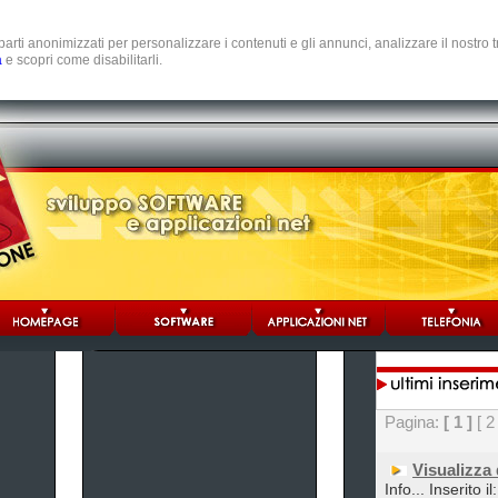
e parti anonimizzati per personalizzare i contenuti e gli annunci, analizzare il nostro
a
e scopri come disabilitarli.
Pagina:
[ 1 ]
[ 2
Visualizza
Info... Inserito 