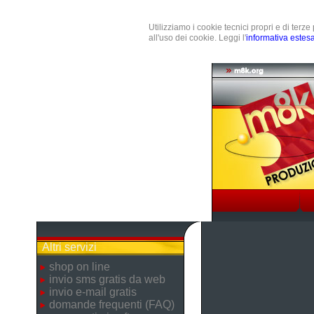
Utilizziamo i cookie tecnici propri e di terz
all'uso dei cookie. Leggi l'
informativa estes
Altri servizi
shop on line
invio sms gratis da web
invio e-mail gratis
domande frequenti (FAQ)