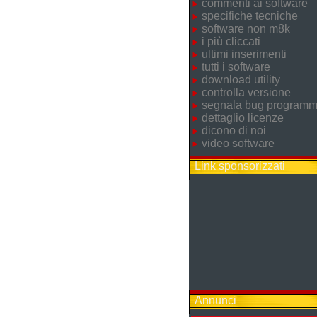
commenti ai software
specifiche tecniche
software non m8k
i più cliccati
ultimi inserimenti
tutti i software
download utility
controlla versione
segnala bug program
dettaglio licenze
dicono di noi
video software
Link sponsorizzati
Annunci