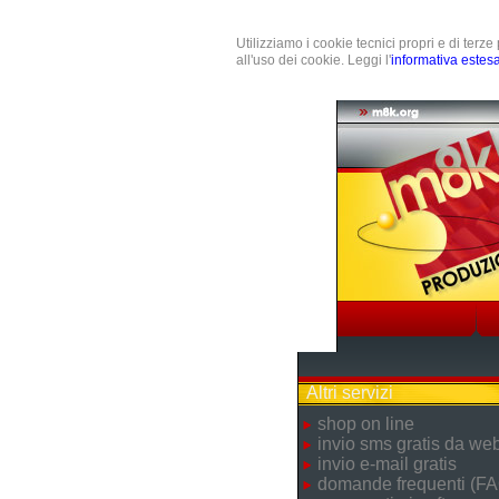
Utilizziamo i cookie tecnici propri e di terz
all'uso dei cookie. Leggi l'
informativa estes
Altri servizi
shop on line
invio sms gratis da we
invio e-mail gratis
domande frequenti (FA