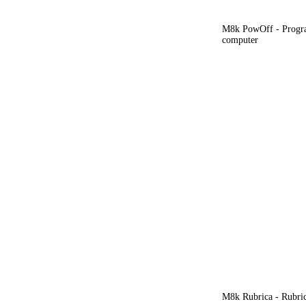
M8k PowOff - Progra
computer
M8k Rubrica - Rubrica