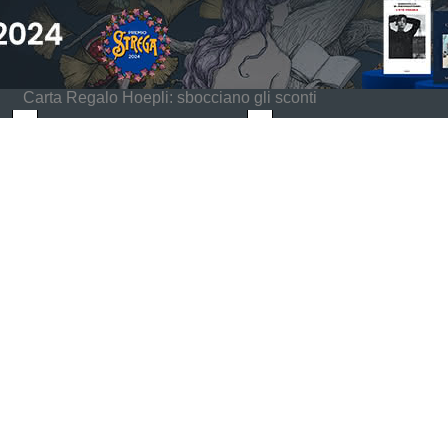
Carta Regalo Hoepli: sbocciano gli sconti