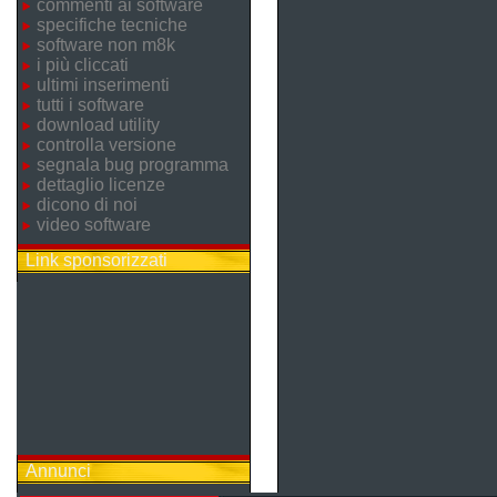
commenti ai software
specifiche tecniche
software non m8k
i più cliccati
ultimi inserimenti
tutti i software
download utility
controlla versione
segnala bug programma
dettaglio licenze
dicono di noi
video software
Link sponsorizzati
Annunci