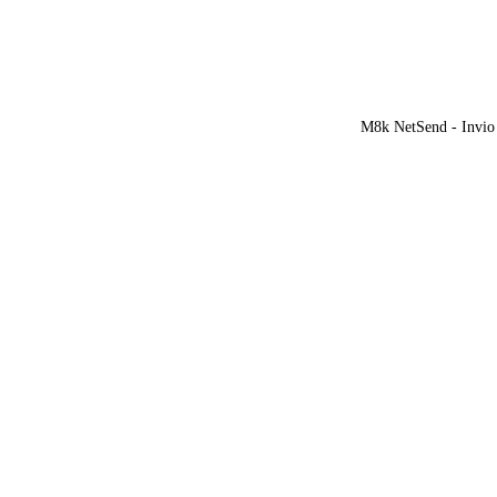
M8k NetSend - Invio 