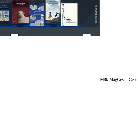
M8k MagGest - Gesti