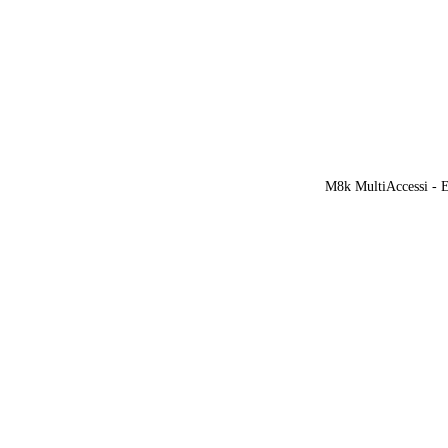
M8k MultiAccessi - Ef