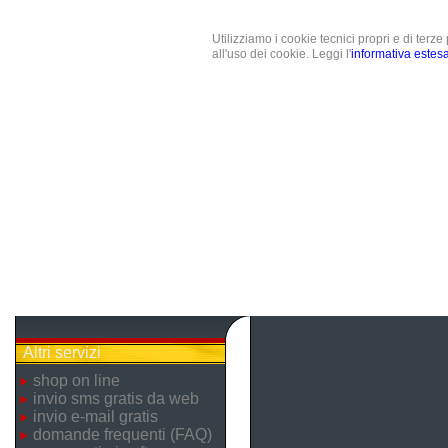
Utilizziamo i cookie tecnici propri e di terz
all'uso dei cookie. Leggi l'
informativa estes
Altri servizi
shop on line
invio sms gratis da web
invio e-mail gratis
domande frequenti (FAQ)