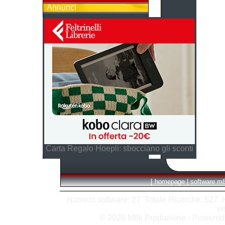
Annunci
Carta Regalo Hoepli: sbocciano gli sconti
[
homepage
|
software m
Numero software: 27 Totale Ricerche: 527 Hit
vi
© 2026 M8k Produzione - Powere