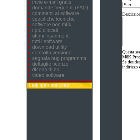
invio e-mail gratis
domande frequenti (FAQ)
commenti ai software
Descrizio
specifiche tecniche
software non m8k
i più cliccati
ultimi inserimenti
tutti i software
download utility
Questa sez
controlla versione
M8K Produz
segnala bug programma
Se desider
dettaglio licenze
indirizzo 
dicono di noi
video software
Link sponsorizzati